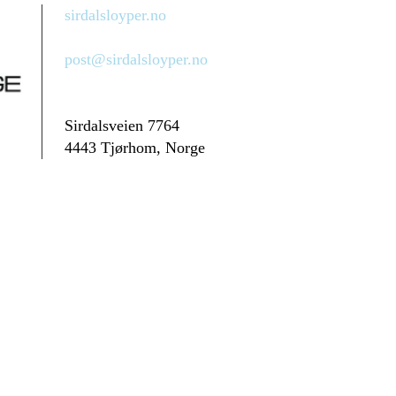
sirdalsloyper.no
post@sirdalsloyper.no
Sirdalsveien 7764
4443 Tjørhom, Norge