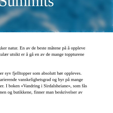
 Summits
akker natur. En av de beste måtene på å oppleve
kulær utsikt er å gå en av de mange toppturene
r syv fjelltopper som absolutt bør oppleves.
varierende vanskelighetsgrad og byr på mange
er. I boken «Vandring i Sirdalsheiane», som fås
onen og butikkene, finner man beskrivelser av