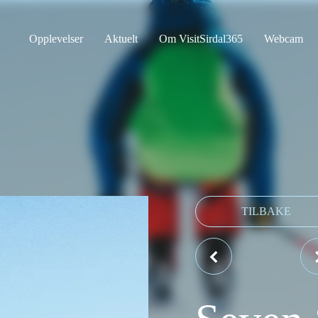
Opplevelser
Aktuelt
Om VisitSirdal365
Webcam