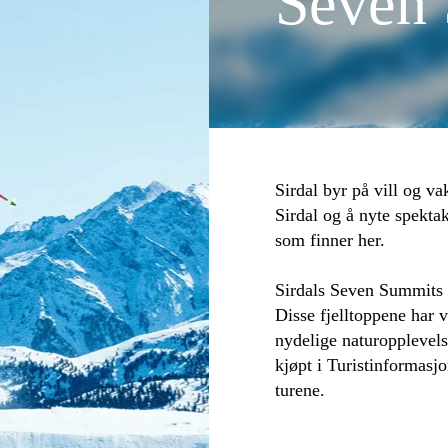
Seven
Sirdal byr på vill og v
Sirdal og å nyte spekta
som finner her.
Sirdals Seven Summits e
Disse fjelltoppene har 
nydelige naturopplevels
kjøpt i Turistinformasj
turene.