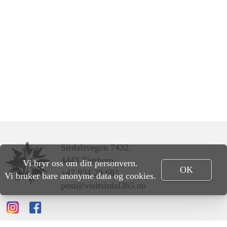
Sirdalsvegen 7432,
4443 Tjørhom
Vi bryr oss om ditt personvern.
OK
+47 934 29 681
Vi bruker bare anonyme data og cookies.
post@visitsirdal365.no