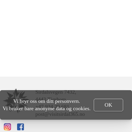
Sirdalsvegen 7432,
4443 Tjørhom
Vi bryr oss om ditt personvern.
OK
+47 934 29 681
Vi bruker bare anonyme data og cookies.
post@visitsirdal365.no