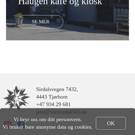
Haugen kafé og kiosk
Sirdalsvegen 7432,
4443 Tjørhom
+47 934 29 681
post@visitsirdal365.no
Vi bryr oss om ditt personvern.
OK
Vi bruker bare anonyme data og cookies.