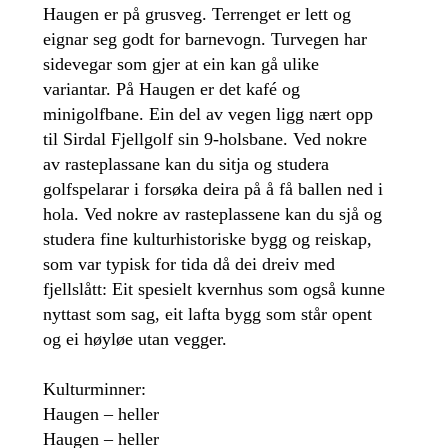
Haugen er på grusveg. Terrenget er lett og
eignar seg godt for barnevogn. Turvegen har
sidevegar som gjer at ein kan gå ulike
variantar. På Haugen er det kafé og
minigolfbane. Ein del av vegen ligg nært opp
til Sirdal Fjellgolf sin 9-holsbane. Ved nokre
av rasteplassane kan du sitja og studera
golfspelarar i forsøka deira på å få ballen ned i
hola. Ved nokre av rasteplassene kan du sjå og
studera fine kulturhistoriske bygg og reiskap,
som var typisk for tida då dei dreiv med
fjellslått: Eit spesielt kvernhus som også kunne
nyttast som sag, eit lafta bygg som står opent
og ei høyløe utan vegger.
Kulturminner:
Haugen – heller
Haugen – heller