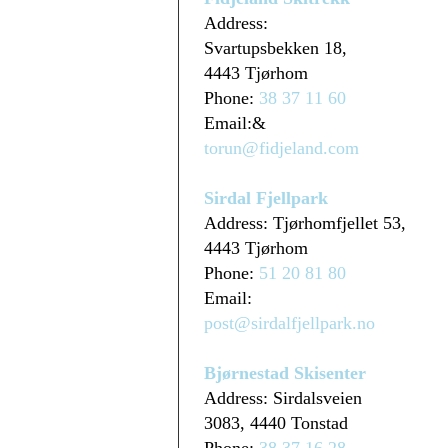
Address:
Svartupsbekken 18,
4443 Tjørhom
Phone:
38 37 11 60
Email:&
torun@fidjeland.com
Sirdal Fjellpark
Address: Tjørhomfjellet 53,
4443 Tjørhom
Phone:
51 20 81 80
Email:
post@sirdalfjellpark.no
Bjørnestad Skisenter
Address: Sirdalsveien
3083, 4440 Tonstad