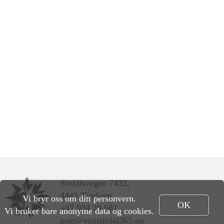
Sirdalsvegen 7432,
4443 Tjørhom
Vi bryr oss om ditt personvern.
OK
+47 934 29 681
Vi bruker bare anonyme data og cookies.
post@visitsirdal365.no