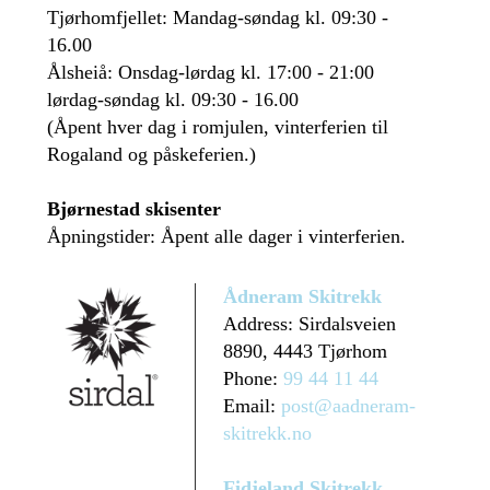
Tjørhomfjellet: Mandag-søndag kl. 09:30 -
16.00
Ålsheiå: Onsdag-lørdag kl. 17:00 - 21:00
lørdag-søndag kl. 09:30 - 16.00
(Åpent hver dag i romjulen, vinterferien til
Rogaland og påskeferien.)
Bjørnestad skisenter
Åpningstider: Åpent alle dager i vinterferien.
Ådneram Skitrekk
Address: Sirdalsveien
8890, 4443 Tjørhom
Phone:
99 44 11 44
Email:
post@aadneram-
skitrekk.no
Fidjeland Skitrekk