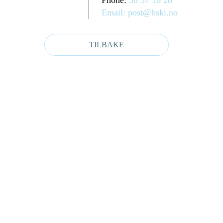
Phone:
38 37 16 28
Email:
post@bski.no