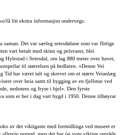
ko/få litt ekstra informasjon undervegs.
ra saman. Det var særleg setesdølane som var flittige
tten vart betalt med skinn og pelsvarer, blei
og Hylestad i Setesdal, om lag 880 meter over havet,
nspeilar til størrelsen på hedlaren. «Denne Vei
ng Tid har været talt og skrevet om et større Veianlæg
isere over heia samt til bygging av en fjellstue ved
de, nedsnees og fryse i hjel». Den fyrste
va som er her i dag vart bygd i 1950. Denne tilhøyrar
Noko av det viktigaste med formidlinga ved museet er
er allereie nemnd, men det har òg vore viktige område