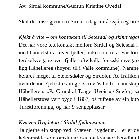
Av: Sirdal kommune/Gudrun Kristine Ovedal
Skal du reise gjennom Sirdal i dag for å «sjå deg om»
Kjekt å vite – om kontakten til Setesdal og skinnvega
Det har vore tett kontakt mellom Sirdal og Setesdal i
med handelsturar over fjellet, noko som m.a. var fordi
ferdselsvegane over fjellet ofte kalla for «skinnveg
ligg Håhelleren (høyrer til i Valle kommune). Namne
befares meget af Sætersdøler og Sirdøler. At Trafiken 
over denne Fjeldstrekning», skrev Valle formannskap i
Håhelleren. «På Grund af Taage, Uveir og Snefog, saa
Håhellerstova vart bygd i 1867, på tuftene av ein bup
Turistforeninga, og har 9 sengeplassar.
Kvæven Bygdetun / Sirdal fjellmuseum
Ta gjerne ein stopp ved Kvæven Bygdetun. Her er det
heieområda som omsluttar oss, og kva stor betyding h