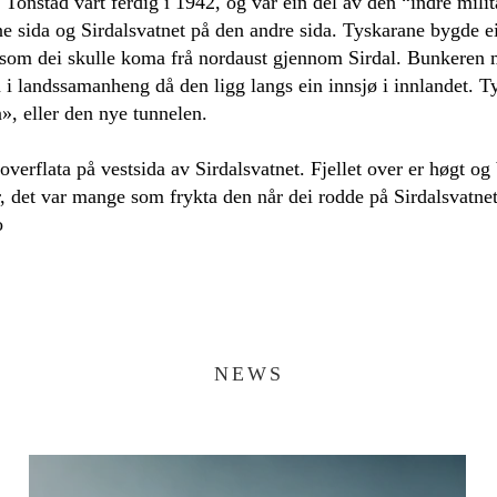
nstad vart ferdig i 1942, og var ein del av den “indre mili
ine sida og Sirdalsvatnet på den andre sida. Tyskarane bygde 
rsom dei skulle koma frå nordaust gjennom Sirdal. Bunkeren me
n i landssamanheng då den ligg langs ein innsjø i innlandet. 
», eller den nye tunnelen.
soverflata på vestsida av Sirdalsvatnet. Fjellet over er høgt og
er, det var mange som frykta den når dei rodde på Sirdalsvatn
no
NEWS