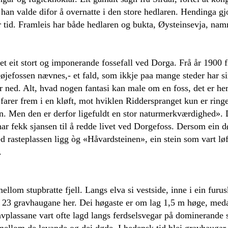
an valde difor å overnatte i den store hedlaren. Hendinga gjo
vår tid. Framleis har både hedlaren og bukta, Øysteinsevja, n
det eit stort og imponerande fossefall ved Dorga. Frå år 1900 
jefossen nævnes,- et fald, som ikkje paa mange steder har si
ned. Alt, hvad nogen fantasi kan male om en foss, det er her,
et farer frem i en kløft, mot hviklen Ridderspranget kun er ring
n. Men den er derfor ligefuldt en stor naturmerkværdighed». D
r fekk sjansen til å redde livet ved Dorgefoss. Dersom ein dø
 Ved rasteplassen ligg òg «Håvardsteinen», ein stein som vart
d.
ellom stupbratte fjell. Langs elva si vestside, inne i ein furus
t 23 gravhaugane her. Dei høgaste er om lag 1,5 m høge, medan
vplassane vart ofte lagd langs ferdselsvegar på dominerande st
 mellom de levande og dei døde. I hedensk tid blei gravhaugar