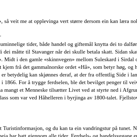
, så veit me at opplevinga vert større dersom ein kan læra no
r
 uminnelige tider, både handel og giftemål knytta dei to dalfø
 dei måtte til Stavanger når dei skulle betala skatt. Sidan ska
ar». Midt i den gamle «skinnvegen» mellom Suleskard i Sirdal 
t kjem frå det gammalnorske ordet «Hå», som betyr høg, og he
er betydelig kan skjønnes deraf, at der fra offentlig Side i la
 1866. For å trygge ferdselen, ble det bevilget penger til veiv
 mangt et Menneske tilsætter Livet ved at styrte ned i Afgrun
lass som var ved Håhelleren i byrjinga av 1800-talet. Fjellsto
 Turistinformasjon, og du kan ta ein vandringstur på tunet. 
eia har hatt gjennom alle tider. Ferdsels- og handelsvegane 