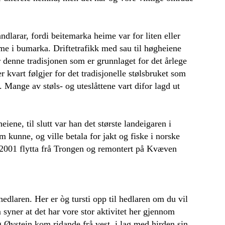
ndlarar, fordi beitemarka heime var for liten eller
ime i bumarka. Driftetrafikk med sau til høgheiene
er denne tradisjonen som er grunnlaget for det årlege
 kvart følgjer for det tradisjonelle stølsbruket som
. Mange av støls- og uteslåttene vart difor lagd ut
ne, til slutt var han det største landeigaren i
 kunne, og ville betala for jakt og fiske i norske
t i 2001 flytta frå Trongen og remontert på Kvæven
dlaren. Her er òg tursti opp til hedlaren om du vil
syner at det har vore stor aktivitet her gjennom
ng Øystein kom ridande frå vest, i lag med hirden sin.