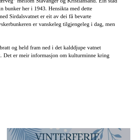
tærveg” mellom Stavanger og Kristiansand. Ein stad
ein bunker her i 1943. Hensikta med dette
d Sirdalsvatnet er eit av dei få bevarte
Tyskerbunkeren er vanskeleg tilgjengeleg i dag, men
 bratt og held fram ned i det kalddjupe vatnet
et. Det er meir informasjon om kulturminne kring