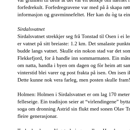
forfedrekult. Forfedregravene var med på å skapa røtte
informasjon og gravminnefeltet. Her kan du òg ta e
Sirdalsvatnet
Sirdalsvatnet strekkjer seg frå Tonstad til Osen i e
er vatnet på sitt breiaste: 1.2 km. Det smalaste punkt
budde langs vatnet. Skulle ein nokon stad var det som
Flekkefjord, for å handle inn sommarmaten. Ein måte å
om natta, handla i byen om dagen og fòr heim att sam
vinterstid blei varer og post frakta på isen. Om isen i
Dette kunne nok vera farleg, men posten skulle fram
Holmen: Holmen i Sirdalsvatnet er om lag 170 meter 
felleseige. Ein tradisjon seier at “virlendingene” by
soga om dronning Astrid sin flukt med sonen Olav Try
fleire generasjonar.