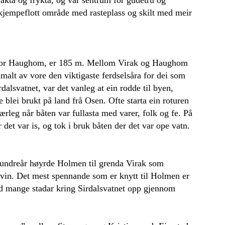
it kjempeflott område med rasteplass og skilt med meir
 sør for Haughom, er 185 m. Mellom Virak og Haughom
amalt av vore den viktigaste ferdselsåra for dei som
alsvatnet, var det vanleg at ein rodde til byen,
 blei brukt på land frå Osen. Ofte starta ein roturen
rleg når båten var fullasta med varer, folk og fe. På
r det var is, og tok i bruk båten der det var ope vatn.
 hundreår høyrde Holmen til grenda Virak som
nevin. Det mest spennande som er knytt til Holmen er
ld mange stadar kring Sirdalsvatnet opp gjennom