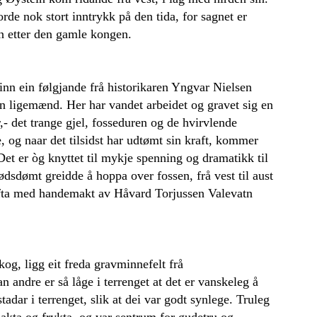
rde nok stort inntrykk på den tida, for sagnet er
amn etter den gamle kongen.
finn ein følgjande frå historikaren Yngvar Nielsen
n ligemænd. Her har vandet arbeidet og gravet sig en
- det trange gjel, fosseduren og de hvirvlende
e, og naar det tilsidst har udtømt sin kraft, kommer
et er òg knyttet til mykje spenning og dramatikk til
dsdømt greidde å hoppa over fossen, frå vest til aust
 løfta med handemakt av Håvard Torjussen Valevatn
kog, ligg eit freda gravminnefelt frå
 andre er så låge i terrenget at det er vanskeleg å
adar i terrenget, slik at dei var godt synlege. Truleg
 akta og frykta, og var sentrum for gudetru og