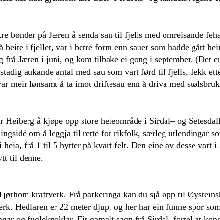
kre bønder på Jæren å senda sau til fjells med omreisande feha
 beite i fjellet, var i betre form enn sauer som hadde gått he
og frå Jæren i juni, og kom tilbake ei gong i september. (Det 
dig aukande antal med sau som vart førd til fjells, fekk etter
var meir lønsamt å ta imot driftesau enn å driva med stølsbruk
.
Heiberg å kjøpe opp store heieområde i Sirdal– og Setesdalheie
gsidé om å leggja til rette for rikfolk, særleg utlendingar som
i heia, frå 1 til 5 hytter på kvart felt. Den eine av desse var
ytt til denne.
rhom kraftverk. Frå parkeringa kan du sjå opp til Øysteinshe
rk. Hedlaren er 22 meter djup, og her har ein funne spor som 
ngar og fugleknoklar. Eit gamalt sagn frå Sirdal, fortel at ko