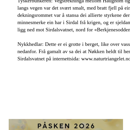
Tyskerbunkeren: Vegstrekninga mellom Haughom og To
langs vegen var det svært smalt, med bratt fjell på e
dekningsrommet var å stansa dei allierte styrkene de
minnesmerke ein har i Sirdal frå krigen, og er sjelda
ligg ned mot Sirdalsvatnet, nord for «Berkjenesodden
Nykkhedlar: Dette er ei grotte i berget, like over vas
nedanfor. Frå gamalt av sa dei at Nøkken heldt til h
Sirdalsvatnet på internettsida: www.naturtriangelet.