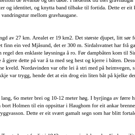
r og identitet, og knytta band tilbake til fortida. Dette er e
in vandringstur mellom gravhaugane.
i lengd av 27 km. Arealet er 19 km2. Det største djupet, litt
et finn ein ved Mjåsund, det er 300 m. Sirdalsvatnet har frå g
 regel den enklaste løysninga å ro. Før dampbåten kom til Sird
 gjere dette på var å ta med seg hest og kjerre i båten. Desse
e kveld. Nordavinden var ofte lei å stri med på heimvegen, sæ
kkje var trygg, hende det at ein drog ein liten båt på kjelke de
!
lang, 6o meter brei og 10-12 meter høg. I byrjinga av førre
tta bort Holmen til ein oppsittar i Haughom for eit ankar bren
ggvasson. Dette er eit svært gamalt segn som har blitt forta