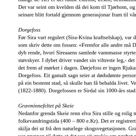
Det var seint om kvelden då dei kom til Tjørhom, og h
seinare blitt fortald gjennom generasjonar fram til 
Dorgefoss
Før Sira vart regulert (Sira-Kvina kraftselskap), var 
som skriv dette om fossen: «Fremfor alle andre må Dø
dyb rende, hvori Sireaaens samlede vannmasse styrter 
støvskyer. I dybet driver vandet sin viltreste leg,- d
det frem af mørket i dagen. Dørjefoss er ingen Rjuka
Dorgefoss. Eit gamalt sagn seier at dødsdømte persona
på ein bestemt stad, så skulle han få behalda livet.
(1822-1880). Dorgefossen er Sirdal sin 1000-års sta
Gravminnefeltet på Skeie
Nedanfor grenda Skeie renn elva Sira stille og rolig m
folkevandringstida (400 – 800 e.Kr). Det er registrer
skilja dei ut frå den naturlege skogsvegetasjonen. Gra
var grunnen til dette at det var eit ønskje om nærhet