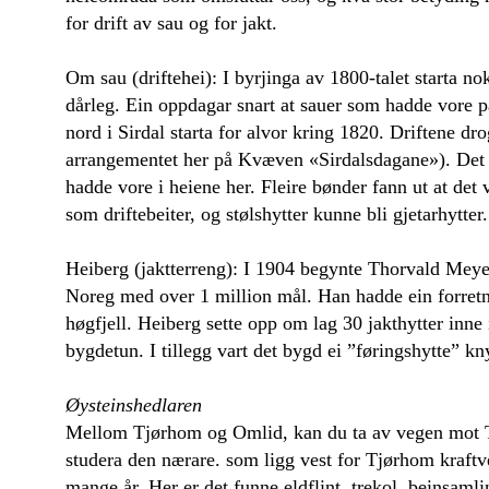
for drift av sau og for jakt.
Om sau (driftehei): I byrjinga av 1800-talet starta no
dårleg. Ein oppdagar snart at sauer som hadde vore på
nord i Sirdal starta for alvor kring 1820. Driftene dr
arrangementet her på Kvæven «Sirdalsdagane»). Det sta
hadde vore i heiene her. Fleire bønder fann ut at det 
som driftebeiter, og stølshytter kunne bli gjetarhytter
Heiberg (jaktterreng): I 1904 begynte Thorvald Meyer 
Noreg med over 1 million mål. Han hadde ein forretnin
høgfjell. Heiberg sette opp om lag 30 jakthytter inne 
bygdetun. I tillegg vart det bygd ei ”føringshytte” kn
Øysteinshedlaren
Mellom Tjørhom og Omlid, kan du ta av vegen mot Tjø
studera den nærare. som ligg vest for Tjørhom kraftve
mange år. Her er det funne eldflint, trekol, beinsamli