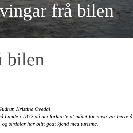
ingar frå bilen
 bilen
 Gudrun Kristine Ovedal
 på Lunde i 1832 då dei forklarte at målet for reisa var berre 
, og sirdølar har blitt godt kjend med turisme.