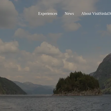
Experiences
News
About VisitSirdal